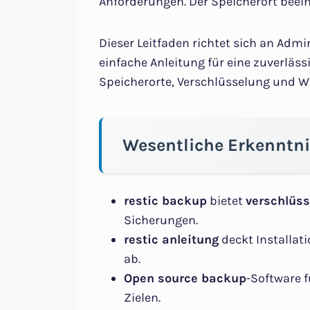
Anforderungen. Der Speicherort beeinf
Dieser Leitfaden richtet sich an Admin
einfache Anleitung für eine zuverlä
Speicherorte, Verschlüsselung und W
Wesentliche Erkenntn
restic backup
bietet
verschlüs
Sicherungen.
restic anleitung
deckt Installati
ab.
Open source backup
-Software 
Zielen.