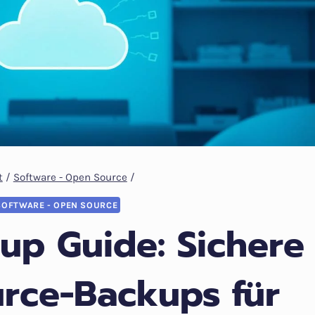
t
/
Software - Open Source
/
SOFTWARE - OPEN SOURCE
kup Guide: Sichere
rce-Backups für