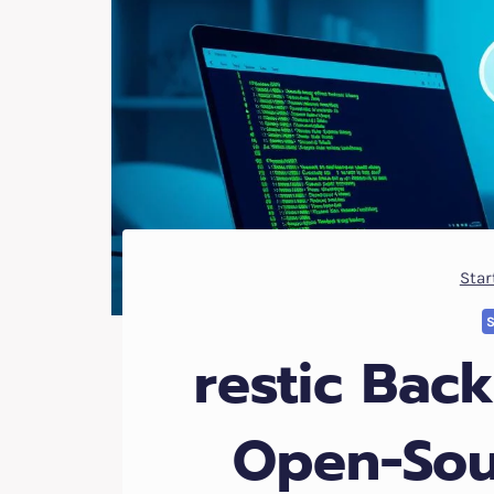
Star
restic Bac
Open-Sou